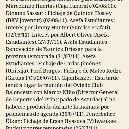
Marcelinho Huertas (Caja Laboral).(02/08/11).
Dinamo Sassari : Fichaje de Quinton Hosley
(DKV Joventut).(02/08/11). Asefa Estudiantes :
Interés por Jimmy Hunter (Sunrise Scafati).
(02/08/11). Interés por Albert Oliver (Asefa
Estudiantes).(27/07/11). Asefa Estudiantes :
Renovación de Yannick Driesen para la
próxima temporada.(31/07/11). Asefa
Estudiantes : Fichaje de Carlos Jiménez
(Unicaja). Ford Burgos : Fichaje de Mateo Kedzo
(Girona FC).(26/07/11). GijonBasket : Esta tarde
tendrá lugar la reunión del Oviedo Club
Baloncesto con Marcos Niño (Director General
de Deportes del Principado de Asturias) al no
haberse producido durante la mañana por
problemas de agenda.(26/07/11). Fenerbahce
Ülker : Fichaje de Ersan Ilyasova (Milwaukee
Bucks) por tres temporadas.(26/07/11).