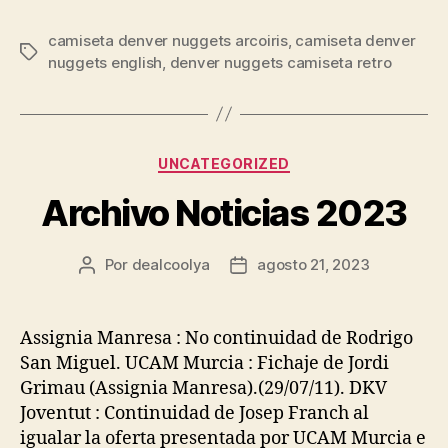
camiseta denver nuggets arcoiris
,
camiseta denver
Etiquetas
nuggets english
,
denver nuggets camiseta retro
Categorías
UNCATEGORIZED
Archivo Noticias 2023
Por
dealcoolya
agosto 21, 2023
Autor
Fecha
de
de
la
la
entrada
entrada
Assignia Manresa : No continuidad de Rodrigo
San Miguel. UCAM Murcia : Fichaje de Jordi
Grimau (Assignia Manresa).(29/07/11). DKV
Joventut : Continuidad de Josep Franch al
igualar la oferta presentada por UCAM Murcia e