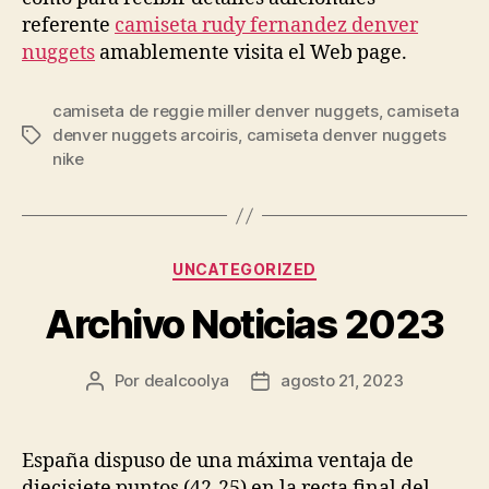
referente
camiseta rudy fernandez denver
nuggets
amablemente visita el Web page.
camiseta de reggie miller denver nuggets
,
camiseta
denver nuggets arcoiris
,
camiseta denver nuggets
Etiquetas
nike
Categorías
UNCATEGORIZED
Archivo Noticias 2023
Por
dealcoolya
agosto 21, 2023
Autor
Fecha
de
de
la
la
entrada
entrada
España dispuso de una máxima ventaja de
diecisiete puntos (42-25) en la recta final del