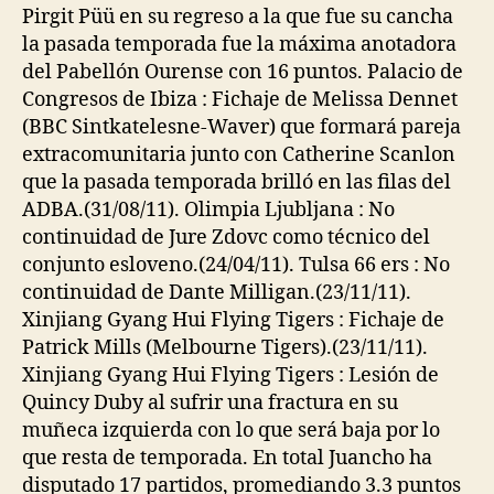
entrada
entrada
Pirgit Püü en su regreso a la que fue su cancha
la pasada temporada fue la máxima anotadora
del Pabellón Ourense con 16 puntos. Palacio de
Congresos de Ibiza : Fichaje de Melissa Dennet
(BBC Sintkatelesne-Waver) que formará pareja
extracomunitaria junto con Catherine Scanlon
que la pasada temporada brilló en las filas del
ADBA.(31/08/11). Olimpia Ljubljana : No
continuidad de Jure Zdovc como técnico del
conjunto esloveno.(24/04/11). Tulsa 66 ers : No
continuidad de Dante Milligan.(23/11/11).
Xinjiang Gyang Hui Flying Tigers : Fichaje de
Patrick Mills (Melbourne Tigers).(23/11/11).
Xinjiang Gyang Hui Flying Tigers : Lesión de
Quincy Duby al sufrir una fractura en su
muñeca izquierda con lo que será baja por lo
que resta de temporada. En total Juancho ha
disputado 17 partidos, promediando 3.3 puntos