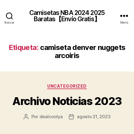
Camisetas NBA 2024 2025
Baratas【Envío Gratis】
Buscar
Menú
Etiqueta:
camiseta denver nuggets
arcoiris
Categorías
UNCATEGORIZED
Archivo Noticias 2023
Por
dealcoolya
agosto 21, 2023
Autor
Fecha
de
de
la
la