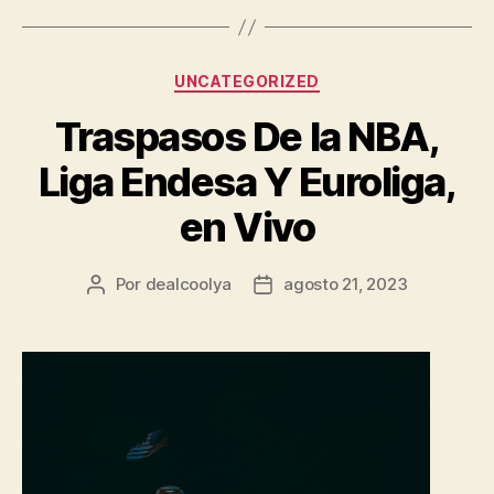
Categorías
UNCATEGORIZED
Traspasos De la NBA,
Liga Endesa Y Euroliga,
en Vivo
Por
dealcoolya
agosto 21, 2023
Autor
Fecha
de
de
la
la
entrada
entrada