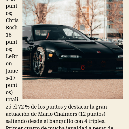
punt
os;
Chris
Bosh-
18
punt
os;
LeBr
on
Jame
s-17
punt
os)
totali
zó el 72 % de los puntos y destacar la gran
actuación de Mario Chalmers (12 puntos)
saliendo desde el banquillo con 4 triples.
Primer cuarto de mucha igualdad a pesar de