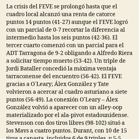
La crisis del FEVE se prolongó hasta que el
cuadro local alcanzó una renta de catorce
puntos 14 puntos (41-27) aunque el FEVE logró
con un parcial de 0-7 recortar la diferencia al
intermedio hasta los seis puntos (42-36). El
tercer cuarto comenzó con un parcial para el
ADT Tarragona de 9-2 obligando a Alfredo Riera
a solicitar tiempo muerto (53-42). Un triple de
Jordi Bataller concedió la máxima ventaja
tarraconense del encuentro (56-42). El FEVE
gracias a O´Leary; Álex González y Tate
volvieron a acercar al cuadro asturiano a siete
puntos (56-49). La conexión O´Leary – Álex
González volvió a aparecer con un alley-oop
materializado por el ala-pivot estadounidense.
Stevenson con dos tiros libres (98-102) situó a
los Mavs a cuatro puntos. Durant, con 10 de 15
tiros a canasta, incluidos 6 de 9 triples, y 5-5