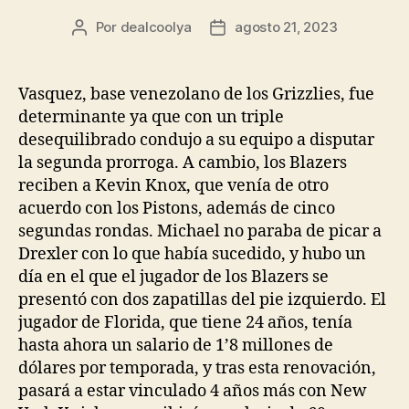
Por
dealcoolya
agosto 21, 2023
Autor
Fecha
de
de
la
la
entrada
entrada
Vasquez, base venezolano de los Grizzlies, fue
determinante ya que con un triple
desequilibrado condujo a su equipo a disputar
la segunda prorroga. A cambio, los Blazers
reciben a Kevin Knox, que venía de otro
acuerdo con los Pistons, además de cinco
segundas rondas. Michael no paraba de picar a
Drexler con lo que había sucedido, y hubo un
día en el que el jugador de los Blazers se
presentó con dos zapatillas del pie izquierdo. El
jugador de Florida, que tiene 24 años, tenía
hasta ahora un salario de 1’8 millones de
dólares por temporada, y tras esta renovación,
pasará a estar vinculado 4 años más con New