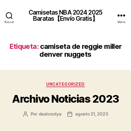
Camisetas NBA 2024 2025
Baratas【Envío Gratis】
Buscar
Menú
Etiqueta:
camiseta de reggie miller
denver nuggets
Categorías
UNCATEGORIZED
Archivo Noticias 2023
Por
dealcoolya
agosto 21, 2023
Autor
Fecha
de
de
la
la