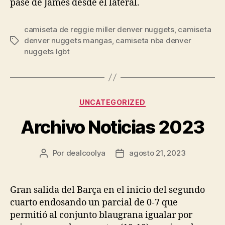
pase de James desde el lateral.
camiseta de reggie miller denver nuggets
,
camiseta
denver nuggets mangas
,
camiseta nba denver
Etiquetas
nuggets lgbt
Categorías
UNCATEGORIZED
Archivo Noticias 2023
Por
dealcoolya
agosto 21, 2023
Autor
Fecha
de
de
la
la
entrada
entrada
Gran salida del Barça en el inicio del segundo
cuarto endosando un parcial de 0-7 que
permitió al conjunto blaugrana igualar por