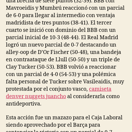
una brecha de siete puntos (32-39). BBB con
Mavroeidis y Mumbrú reaccionó con un parcial
de 6-0 para llegar al intermedio con ventaja
madridista de tres puntos (38-41). El tercer
cuarto se inició con dominio del BBB con un
parcial inicial de 10-3 (48-44). El Real Madrid
logró un nuevo parcial de 0-7 destacando un
alley-oop de D’Or Fischer (50-48), una bandeja
en contraataque de Llull (50-50) y un triple de
Clay Tucker (50-53). BBB volvió a reaccionar
con un parcial de 4-0 (54-53) y una polémica
falta personal de Tucker sobre Vasileaidis, muy
protestada por el conjunto vasco,
camiseta
denver nuggets juancho
al considerarla como
antideportiva.
Esta acción fue un mazazo para el Caja Laboral
siendo aprovechado por el Barça para