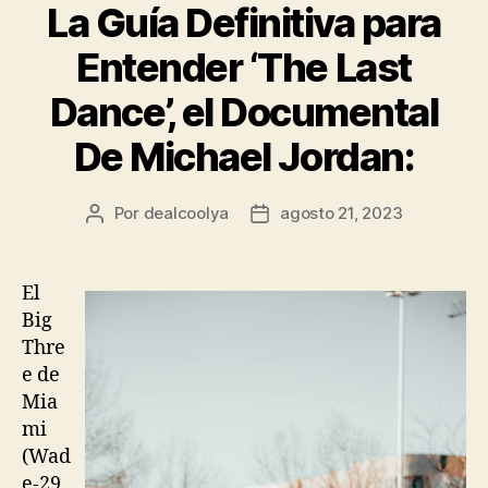
La Guía Definitiva para
Entender ‘The Last
Dance’, el Documental
De Michael Jordan:
Por
dealcoolya
agosto 21, 2023
Autor
Fecha
de
de
la
la
entrada
entrada
El
Big
Thre
e de
Mia
mi
(Wad
e-29