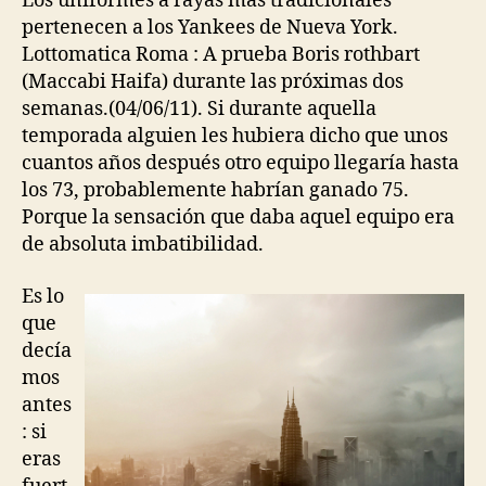
Los uniformes a rayas más tradicionales
pertenecen a los Yankees de Nueva York.
Lottomatica Roma : A prueba Boris rothbart
(Maccabi Haifa) durante las próximas dos
semanas.(04/06/11). Si durante aquella
temporada alguien les hubiera dicho que unos
cuantos años después otro equipo llegaría hasta
los 73, probablemente habrían ganado 75.
Porque la sensación que daba aquel equipo era
de absoluta imbatibilidad.
Es lo
que
decía
mos
antes
: si
eras