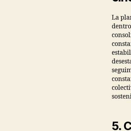
La pla
dentro
consol
consta
estabi
desest
seguim
consta
colect
sosten
5. 