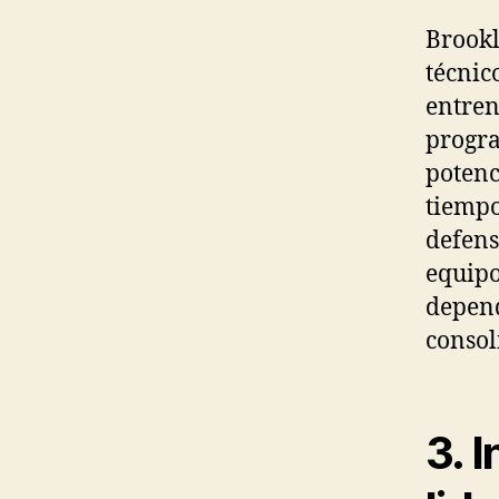
Brookl
técnic
entren
progra
potenc
tiempo
defens
equipo
depend
consol
3. 