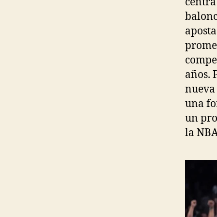
centra
balonc
aposta
promet
compet
años. 
nueva 
una fo
un pro
la NBA