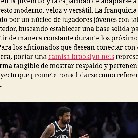
 en la juventud y la capacidad de adaptarse a
esto moderno, veloz y versátil. La franquicia
do por un núcleo de jugadores jóvenes con ta
edor, buscando establecer una base sólida p
ir de manera constante durante los próximo
Para los aficionados que desean conectar con 
era, portar una
camisa brooklyn nets
repres
rma tangible de mostrar respaldo y pertenen
yecto que promete consolidarse como refere
.