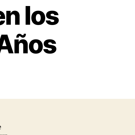
n los
 Años
e