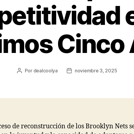
etitividad e
imos Cinco
Por
dealcoolya
noviembre 3, 2025
Autor
Fecha
de
de
la
la
entrada
entrada
ceso de reconstrucción de los Brooklyn Nets s