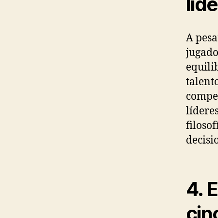
lid
A pesa
jugado
equili
talent
compet
lídere
filoso
decisi
4. 
cin