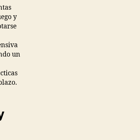
ntas
uego y
ptarse
ensiva
ando un
cticas
plazo.
y