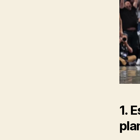
1. 
pla