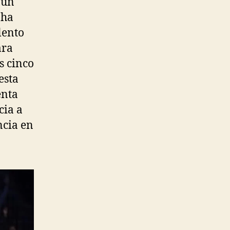
 un
 ha
lento
ara
s cinco
esta
enta
cia a
ncia en