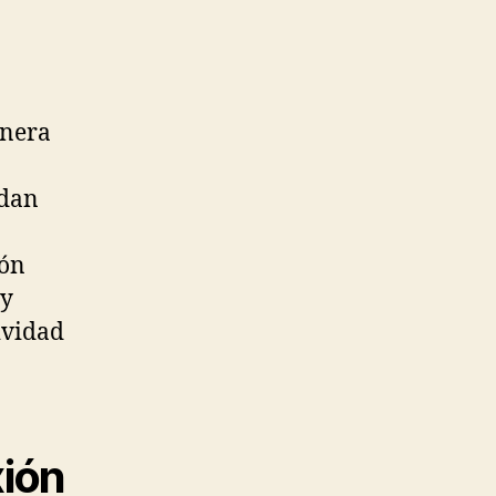
anera
edan
ión
 y
ividad
xión