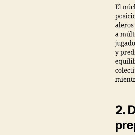
El núc
posici
aleros
a múlt
jugado
y pred
equili
colect
mientr
2. 
pre