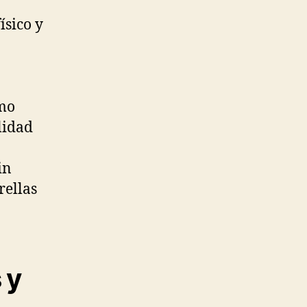
ísico y
smo
lidad
in
rellas
 y