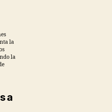
nes
nta la
os
endo la
de
s a