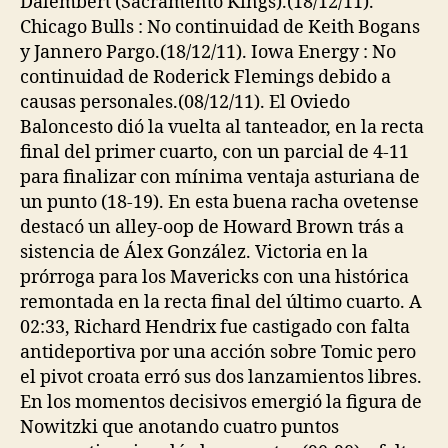
Dalembert (Sacramento Kings).(18/12/11).
Chicago Bulls : No continuidad de Keith Bogans
y Jannero Pargo.(18/12/11). Iowa Energy : No
continuidad de Roderick Flemings debido a
causas personales.(08/12/11). El Oviedo
Baloncesto dió la vuelta al tanteador, en la recta
final del primer cuarto, con un parcial de 4-11
para finalizar con mínima ventaja asturiana de
un punto (18-19). En esta buena racha ovetense
destacó un alley-oop de Howard Brown trás a
sistencia de Álex González. Victoria en la
prórroga para los Mavericks con una histórica
remontada en la recta final del último cuarto. A
02:33, Richard Hendrix fue castigado con falta
antideportiva por una acción sobre Tomic pero
el pivot croata erró sus dos lanzamientos libres.
En los momentos decisivos emergió la figura de
Nowitzki que anotando cuatro puntos