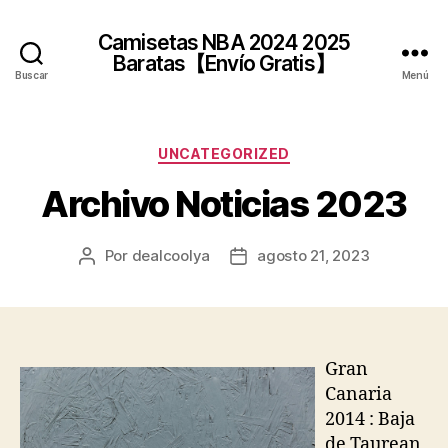
Camisetas NBA 2024 2025
Baratas【Envío Gratis】
Buscar
Menú
Categorías
UNCATEGORIZED
Archivo Noticias 2023
Por
dealcoolya
agosto 21, 2023
Autor
Fecha
de
de
la
la
entrada
entrada
Gran
Canaria
2014 : Baja
de Taurean