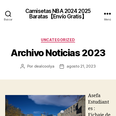
Camisetas NBA 2024 2025
Baratas【Envío Gratis】
Buscar
Menú
Categorías
UNCATEGORIZED
Archivo Noticias 2023
Por
dealcoolya
agosto 21, 2023
Autor
Fecha
de
de
la
la
entrada
entrada
Asefa
Estudiant
es :
Fichaje de