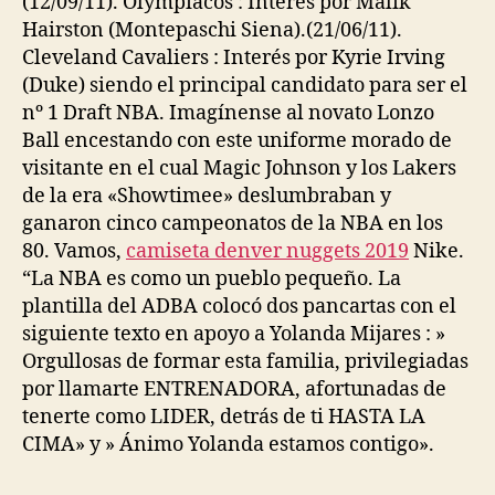
(12/09/11). Olympiacos : Interés por Malik
Hairston (Montepaschi Siena).(21/06/11).
Cleveland Cavaliers : Interés por Kyrie Irving
(Duke) siendo el principal candidato para ser el
nº 1 Draft NBA. Imagínense al novato Lonzo
Ball encestando con este uniforme morado de
visitante en el cual Magic Johnson y los Lakers
de la era «Showtimee» deslumbraban y
ganaron cinco campeonatos de la NBA en los
80. Vamos,
camiseta denver nuggets 2019
Nike.
“La NBA es como un pueblo pequeño. La
plantilla del ADBA colocó dos pancartas con el
siguiente texto en apoyo a Yolanda Mijares : »
Orgullosas de formar esta familia, privilegiadas
por llamarte ENTRENADORA, afortunadas de
tenerte como LIDER, detrás de ti HASTA LA
CIMA» y » Ánimo Yolanda estamos contigo».