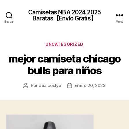
Camisetas NBA 2024 2025
Baratas【Envío Gratis】
Buscar
Menú
Categorías
UNCATEGORIZED
mejor camiseta chicago
bulls para niños
Por
dealcoolya
enero 20, 2023
Autor
Fecha
de
de
la
la
entrada
entrada