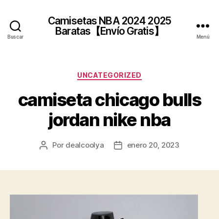
Camisetas NBA 2024 2025
Baratas【Envío Gratis】
Buscar
Menú
Categorías
UNCATEGORIZED
camiseta chicago bulls
jordan nike nba
Por
dealcoolya
enero 20, 2023
Autor
Fecha
de
de
la
la
entrada
entrada