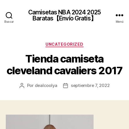
Camisetas NBA 2024 2025
Baratas【Envío Gratis】
Buscar
Menú
Categorías
UNCATEGORIZED
Tienda camiseta
cleveland cavaliers 2017
Por
dealcoolya
septiembre 7, 2022
Autor
Fecha
de
de
la
la
entrada
entrada