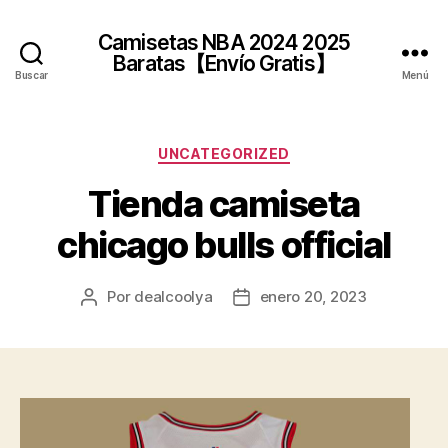
Camisetas NBA 2024 2025
Baratas【Envío Gratis】
Buscar
Menú
Categorías
UNCATEGORIZED
Tienda camiseta
chicago bulls official
Por
dealcoolya
enero 20, 2023
Autor
Fecha
de
de
la
la
entrada
entrada