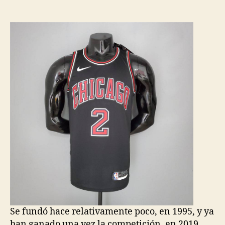
de
de
la
la
entrada
entrada
Se fundó hace relativamente poco, en 1995, y ya
han ganado una vez la competición, en 2019.