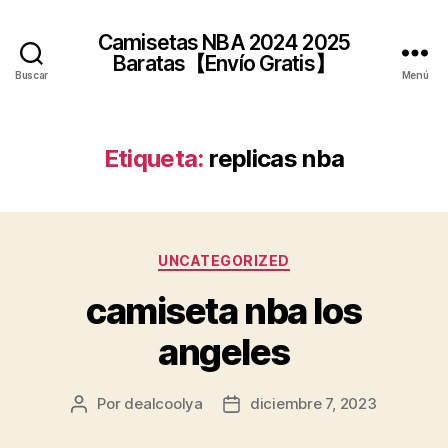
Camisetas NBA 2024 2025
Baratas【Envío Gratis】
Buscar
Menú
Etiqueta:
replicas nba
Categorías
UNCATEGORIZED
camiseta nba los
angeles
Por
dealcoolya
diciembre 7, 2023
Autor
Fecha
de
de