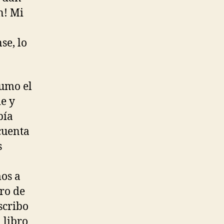
n! Mi
se, lo
sumo el
e y
bía
cuenta
s
mos a
ro de
scribo
 libro