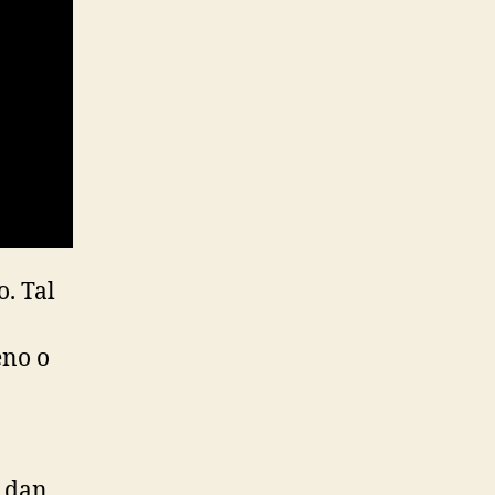
. Tal
eno o
a
e dan