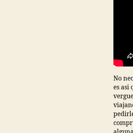
No nec
es asi
vergue
viajan
pedirl
compra
alguna