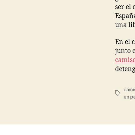
ser el
España
una li
En el 
junto 
camise
deteng
camis
Etiqueta
en p