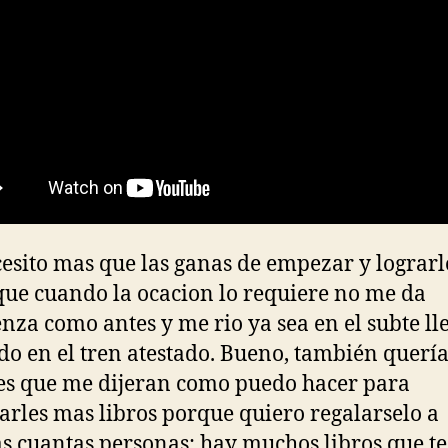
esito mas que las ganas de empezar y lograrlo
 que cuando la ocacion lo requiere no me da
nza como antes y me rio ya sea en el subte ll
do en el tren atestado. Bueno, también querí
es que me dijeran como puedo hacer para
rles mas libros porque quiero regalarselo a
s cuantas personas; hay muchos libros que t