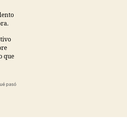
lento
ra.
tivo
bre
o que
ué pasó