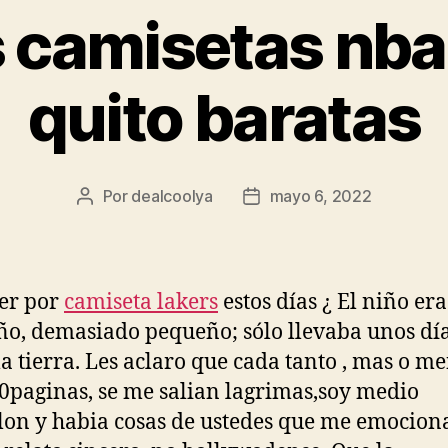
 camisetas nba
quito baratas
Por
dealcoolya
mayo 6, 2022
Autor
Fecha
de
de
la
la
entrada
entrada
er por
camiseta lakers
estos días ¿ El niño era
o, demasiado pequeño; sólo llevaba unos dí
la tierra. Les aclaro que cada tanto , mas o m
0paginas, se me salian lagrimas,soy medio
lon y habia cosas de ustedes que me emocion