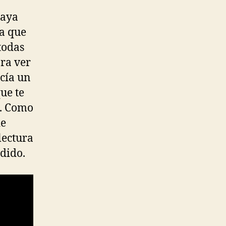
haya
ma que
todas
ra ver
acía un
ue te
.. Como
de
lectura
dido.