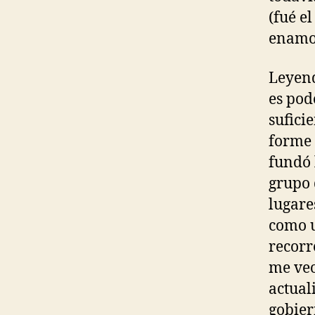
(fué e
enamo
Leyend
es pod
sufici
forme 
fundó 
grupo 
lugare
como u
recorr
me veo
actual
gobier