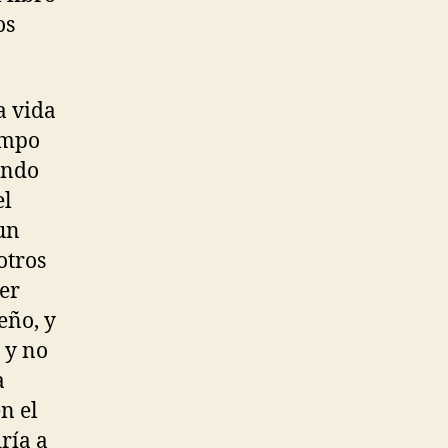
os
a vida
iempo
ando
el
un
otros
er
eño, y
 y no
a
n el
ría a