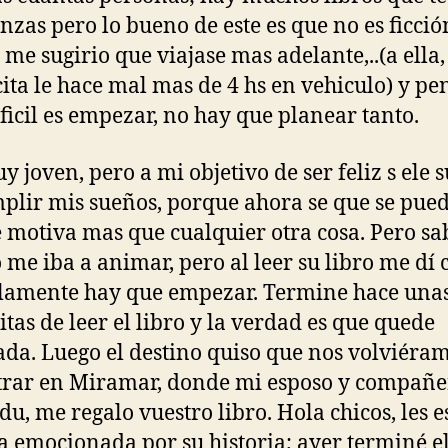
nzas pero lo bueno de este es que no es ficció
 me sugirio que viajase mas adelante,..(a ella,
ita le hace mal mas de 4 hs en vehiculo) y pen
ficil es empezar, no hay que planear tanto.
y joven, pero a mi objetivo de ser feliz s ele 
plir mis sueños, porque ahora se que se pued
 motiva mas que cualquier otra cosa. Pero sa
 me iba a animar, pero al leer su libro me dí 
lamente hay que empezar. Termine hace una
tas de leer el libro y la verdad es que quede
ada. Luego el destino quiso que nos volviéra
rar en Miramar, donde mi esposo y compañe
Edu, me regalo vuestro libro. Hola chicos, les e
a emocionada por su historia; ayer terminé el