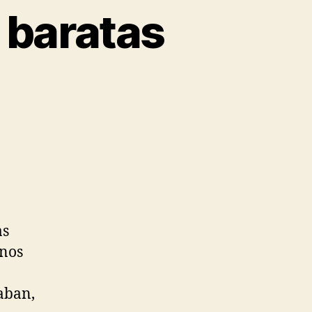
 baratas
as
enos
aban,