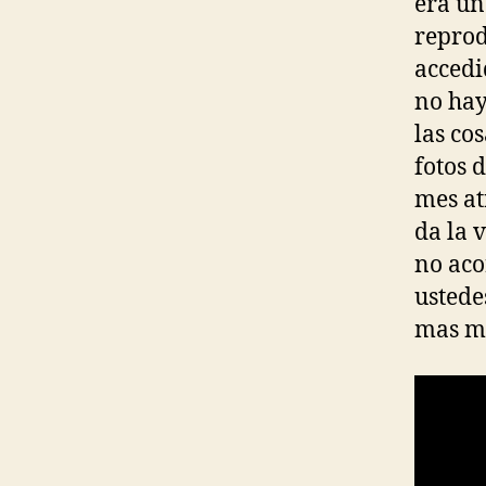
era un
reprod
accedi
no hay
las co
fotos d
mes at
da la 
no aco
ustede
mas me