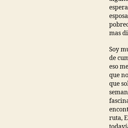
espera
esposa
pobrec
mas di
Soy mu
de cum
eso me
que no
que so
semani
fascin
encont
ruta, 
todaví