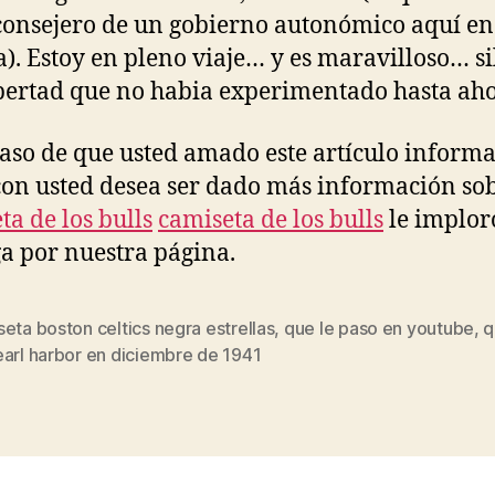
 consejero de un gobierno autonómico aquí en
). Estoy en pleno viaje… y es maravilloso… si
bertad que no habia experimentado hasta aho
caso de que usted amado este artículo informa
con usted desea ser dado más información so
ta de los bulls
camiseta de los bulls
le implor
a por nuestra página.
eta boston celtics negra estrellas
,
que le paso en youtube
,
q
s
earl harbor en diciembre de 1941