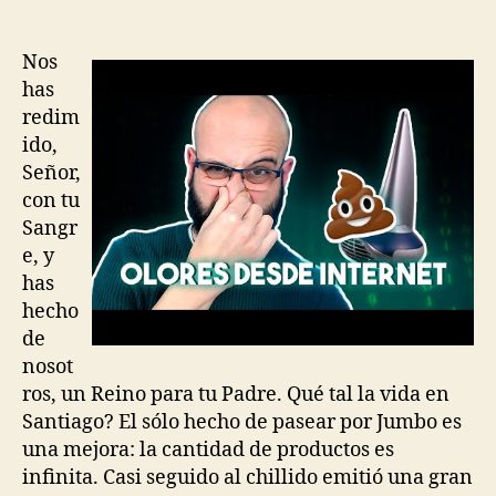
de
de
la
la
entrada
entrada
Nos
has
redim
ido,
Señor,
con tu
Sangr
e, y
has
hecho
de
nosot
ros, un Reino para tu Padre. Qué tal la vida en
Santiago? El sólo hecho de pasear por Jumbo es
una mejora: la cantidad de productos es
infinita. Casi seguido al chillido emitió una gran