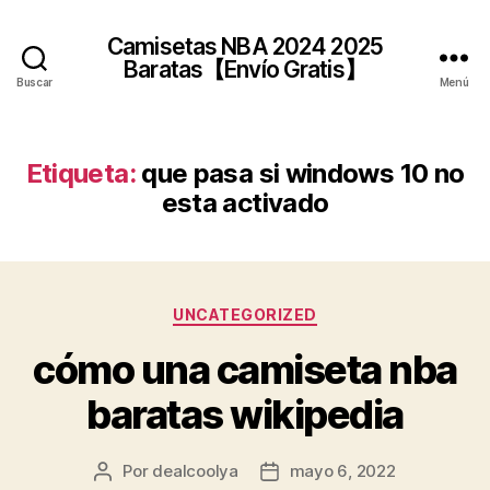
Camisetas NBA 2024 2025
Baratas【Envío Gratis】
Buscar
Menú
Etiqueta:
que pasa si windows 10 no
esta activado
Categorías
UNCATEGORIZED
cómo una camiseta nba
baratas wikipedia
Por
dealcoolya
mayo 6, 2022
Autor
Fecha