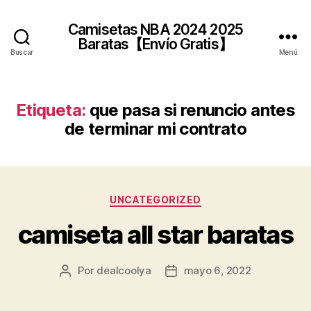
Camisetas NBA 2024 2025
Baratas【Envío Gratis】
Buscar
Menú
Etiqueta:
que pasa si renuncio antes
de terminar mi contrato
Categorías
UNCATEGORIZED
camiseta all star baratas
Por
dealcoolya
mayo 6, 2022
Autor
Fecha
de
de
la
la