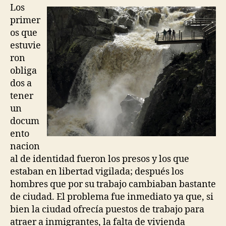
entrada
entrada
Los
primer
os que
estuvie
ron
obliga
dos a
tener
un
docum
ento
nacion
al de identidad fueron los presos y los que
estaban en libertad vigilada; después los
hombres que por su trabajo cambiaban bastante
de ciudad. El problema fue inmediato ya que, si
bien la ciudad ofrecía puestos de trabajo para
atraer a inmigrantes, la falta de vivienda