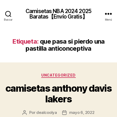
Camisetas NBA 2024 2025
Baratas【Envío Gratis】
Buscar
Menú
Etiqueta:
que pasa si pierdo una
pastilla anticonceptiva
Categorías
UNCATEGORIZED
camisetas anthony davis
lakers
Por
dealcoolya
mayo 6, 2022
Autor
Fecha