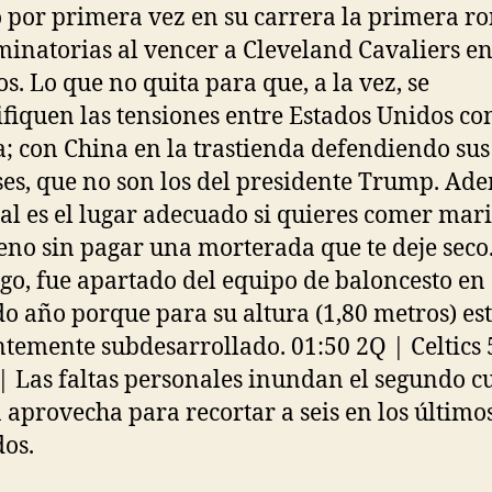
 por primera vez en su carrera la primera r
iminatorias al vencer a Cleveland Cavaliers en
os. Lo que no quita para que, a la vez, se
ifiquen las tensiones entre Estados Unidos co
a; con China en la trastienda defendiendo sus
ses, que no son los del presidente Trump. Ad
al es el lugar adecuado si quieres comer mar
eno sin pagar una morterada que te deje seco.
o, fue apartado del equipo de baloncesto en
o año porque para su altura (1,80 metros) es
temente subdesarrollado. 01:50 2Q | Celtics 
| Las faltas personales inundan el segundo c
 aprovecha para recortar a seis en los último
os.