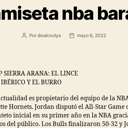
miseta nba bar
Por
dealcoolya
mayo 6, 2022
Autor
Fecha
de
de
la
la
entrada
entrada
actualidad es propietario del equipo de la NBA
tte Hornets. Jordan disputó el All-Star Game 
nteto inicial en su primer año en la NBA graci
tos del público. Los Bulls finalizaron 50-32 y 