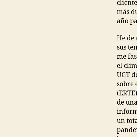
client
más du
año pa
He de 
sus te
me fas
el cli
UGT de
sobre 
(ERTE)
de una
inform
un tot
pandem