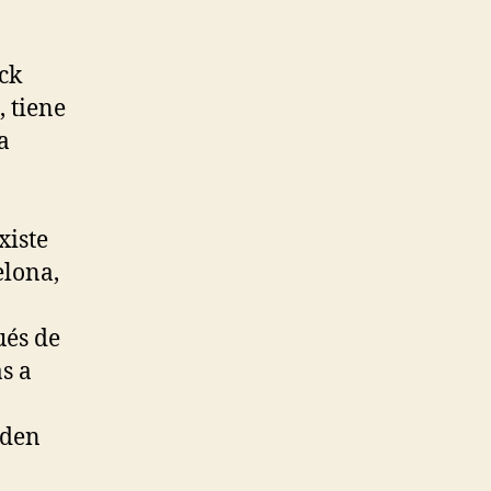
ck
, tiene
a
xiste
elona,
ués de
s a
gden