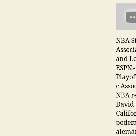
NBA St
Associ
and Le
ESPN» 
Playof
c Asso
NBA re
David 
Califo
podemo
alemá