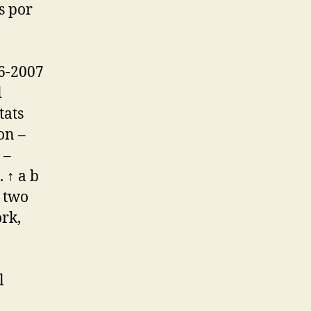
s por
06-2007
l
tats
on –
 –
 ↑ a b
s two
ork,
l