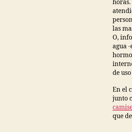
horas.
atendi
person
las ma
O, inf
agua -e
hormon
intern
de uso
En el 
junto 
camise
que de