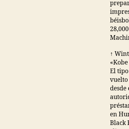
prepar
impres
béisbo
28,000
Machi
↑ Wint
«Kobe 
El tip
vuelto
desde 
autori
présta
en Hun
Black 