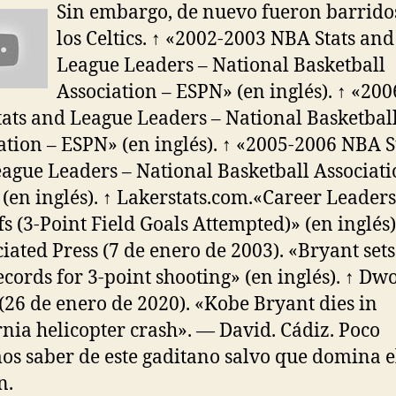
Sin embargo, de nuevo fueron barrido
los Celtics. ↑ «2002-2003 NBA Stats and
League Leaders – National Basketball
Association – ESPN» (en inglés). ↑ «20
ats and League Leaders – National Basketbal
ation – ESPN» (en inglés). ↑ «2005-2006 NBA S
ague Leaders – National Basketball Associati
(en inglés). ↑ Lakerstats.com.«Career Leaders
fs (3-Point Field Goals Attempted)» (en inglés).
ciated Press (7 de enero de 2003). «Bryant set
cords for 3-point shooting» (en inglés). ↑ Dw
(26 de enero de 2020). «Kobe Bryant dies in
rnia helicopter crash». — David. Cádiz. Poco
s saber de este gaditano salvo que domina e
n.