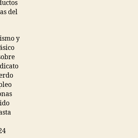
ductos
as del
nismo y
ásico
sobre
ndicato
uerdo
pleo
onas
nido
asta
24