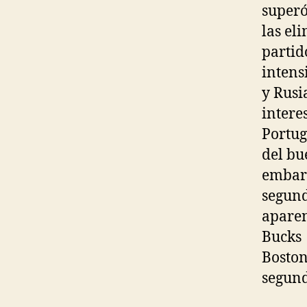
superó
las el
partid
intens
y Rusi
intere
Portug
del bu
embarg
segund
aparen
Bucks 
Boston
segund