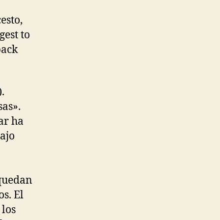
esto,
est to
back
.
sas».
ar ha
bajo
 quedan
s. El
 los