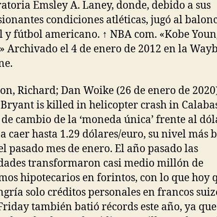
atoria Emsley A. Laney, donde, debido a sus
ionantes condiciones atléticas, jugó al balonc
l y fútbol americano. ↑ NBA com. «Kobe Young
» Archivado el 4 de enero de 2012 en la Way
ne.
on, Richard; Dan Woike (26 de enero de 2020)
Bryant is killed in helicopter crash in Calaba
o de cambio de la ‘moneda única’ frente al dól
 a caer hasta 1.29 dólares/euro, su nivel más 
el pasado mes de enero. El año pasado las
dades transformaron casi medio millón de
mos hipotecarios en forintos, con lo que hoy
gría solo créditos personales en francos suizo
Friday también batió récords este año, ya que