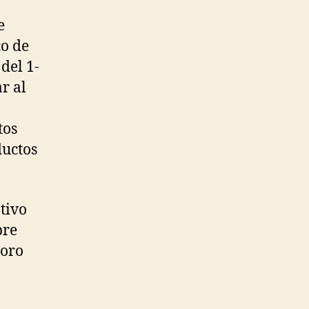
e
co de
del 1-
r al
tos
ductos
tivo
bre
loro