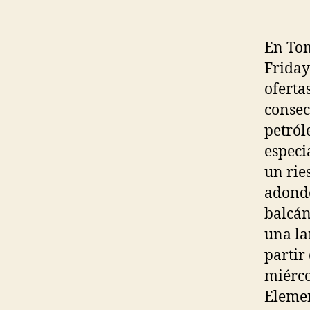
En Tom
Friday
oferta
consec
petról
especi
un rie
adonde
balcán
una la
partir
miérco
Elemen