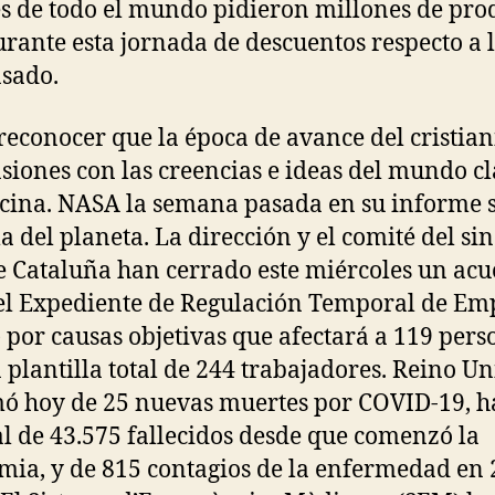
es de todo el mundo pidieron millones de pro
rante esta jornada de descuentos respecto a l
sado.
reconocer que la época de avance del cristia
nsiones con las creencias e ideas del mundo cl
cina. NASA la semana pasada en su informe 
ma del planeta. La dirección y el comité del si
 Cataluña han cerrado este miércoles un ac
el Expediente de Regulación Temporal de Em
 por causas objetivas que afectará a 119 pers
 plantilla total de 244 trabajadores. Reino U
ó hoy de 25 nuevas muertes por COVID-19, h
al de 43.575 fallecidos desde que comenzó la
ia, y de 815 contagios de la enfermedad en 