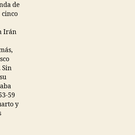
onda de
 cinco
n Irán
emás,
isco
 Sin
 su
taba
53-59
uarto y
s