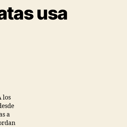
atas usa
 los
desde
as a
Jordan