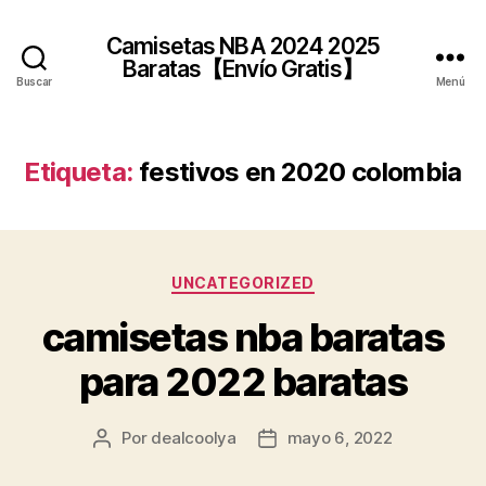
Camisetas NBA 2024 2025
Baratas【Envío Gratis】
Buscar
Menú
Etiqueta:
festivos en 2020 colombia
Categorías
UNCATEGORIZED
camisetas nba baratas
para 2022 baratas
Por
dealcoolya
mayo 6, 2022
Autor
Fecha
de
de