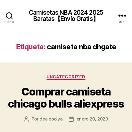
Camisetas NBA 2024 2025
Baratas【Envío Gratis】
Buscar
Menú
Etiqueta:
camiseta nba dhgate
Categorías
UNCATEGORIZED
Comprar camiseta
chicago bulls aliexpress
Por
dealcoolya
enero 20, 2023
Autor
Fecha
de
de