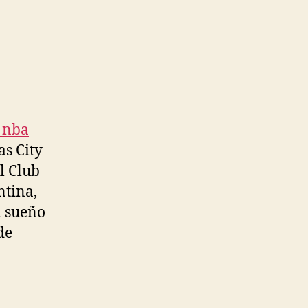
 nba
as City
l Club
ntina,
l sueño
de