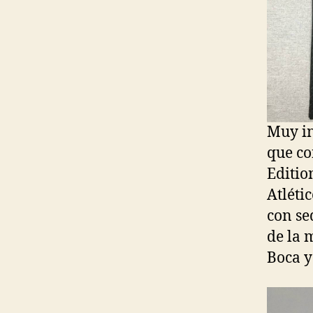
Muy in
que co
Editio
Atléti
con se
de la 
Boca y