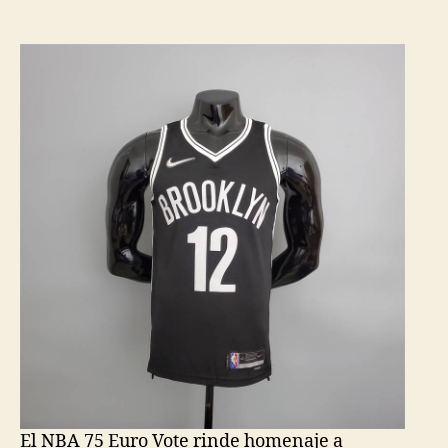
de
de
la
la
entrada
entrada
El NBA 75 Euro Vote rinde homenaje a