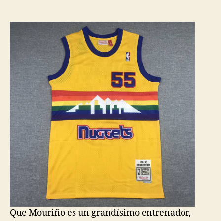
de
de
la
la
entrada
entrada
Que Mouriño es un grandísimo entrenador,