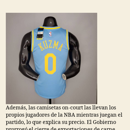
de
de
la
la
entrada
entrada
Además, las camisetas on-court las llevan los
propios jugadores de la NBA mientras juegan el
partido, lo que explica su precio. El Gobierno
prorrogó el cierre de exportaciones de carne