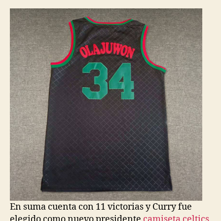
la
la
entrada
entrada
En suma cuenta con 11 victorias y Curry fue
elegido como nuevo presidente
camiseta celtics