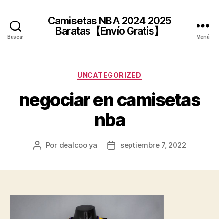
Camisetas NBA 2024 2025
Baratas【Envío Gratis】
Buscar
Menú
Categorías
UNCATEGORIZED
negociar en camisetas
nba
Por
dealcoolya
septiembre 7, 2022
Autor
Fecha
de
de
la
la
entrada
entrada