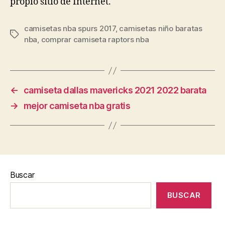
propio sitio de Internet.
camisetas nba spurs 2017
,
camisetas niño baratas
Etiquetas
nba
,
comprar camiseta raptors nba
←
camiseta dallas mavericks 2021 2022 barata
→
mejor camiseta nba gratis
Buscar
BUSCAR