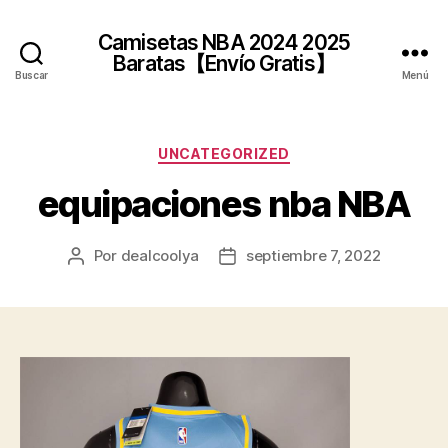
Camisetas NBA 2024 2025
Baratas【Envío Gratis】
Buscar
Menú
Categorías
UNCATEGORIZED
equipaciones nba NBA
Por
dealcoolya
septiembre 7, 2022
Autor
Fecha
de
de
la
la
entrada
entrada