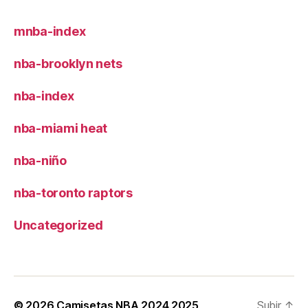
mnba-index
nba-brooklyn nets
nba-index
nba-miami heat
nba-niño
nba-toronto raptors
Uncategorized
© 2026
Camisetas NBA 2024 2025
Subir
↑