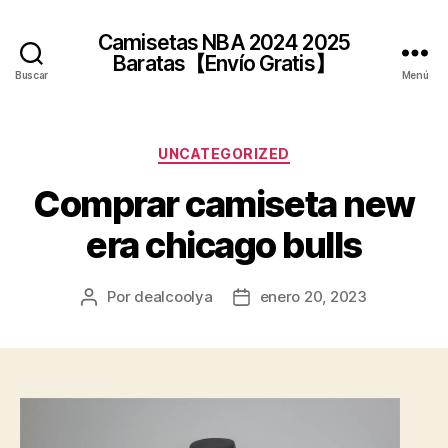
Camisetas NBA 2024 2025
Baratas【Envío Gratis】
Buscar
Menú
Categorías
UNCATEGORIZED
Comprar camiseta new
era chicago bulls
Por
dealcoolya
enero 20, 2023
Autor
Fecha
de
de
la
la
entrada
entrada