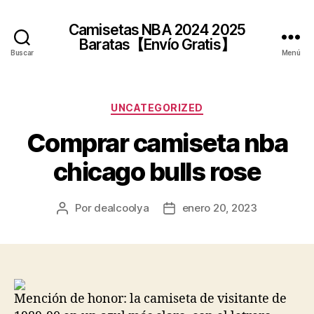
Camisetas NBA 2024 2025
Baratas【Envío Gratis】
Buscar
Menú
Categorías
UNCATEGORIZED
Comprar camiseta nba
chicago bulls rose
Por
dealcoolya
enero 20, 2023
Autor
Fecha
de
de
la
la
entrada
entrada
Mención de honor: la camiseta de visitante de