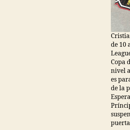
Cristi
de 10 
League
Copa d
nivel 
es par
de la 
Espera
Prínci
suspen
puerta