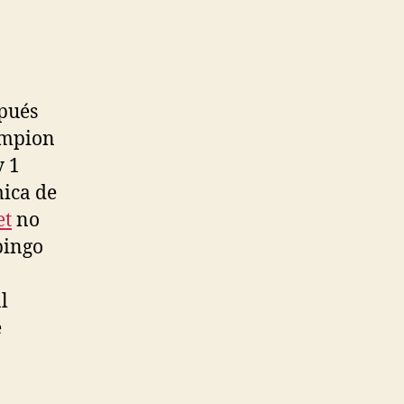
pués
hampion
y 1
mica de
et
no
pingo
l
e