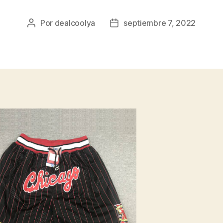
Por
dealcoolya
septiembre 7, 2022
Autor
Fecha
de
de
la
la
entrada
entrada