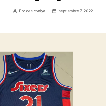
Por
dealcoolya
septiembre 7, 2022
Autor
Fecha
de
de
la
la
entrada
entrada