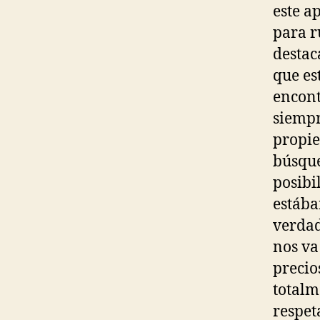
este a
para r
destac
que es
encont
siempr
propie
búsque
posibi
estába
verdad
nos va
precio
totalm
respet