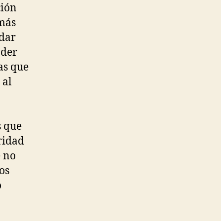
ción
 más
idar
oder
as que
 al
s que
ridad
e no
os
o