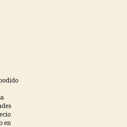
 podido
sa
ades
ecio
o en