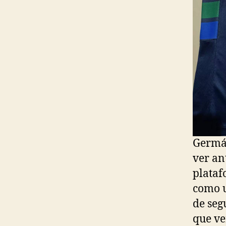
Germán
ver an
plataf
como u
de seg
que ve