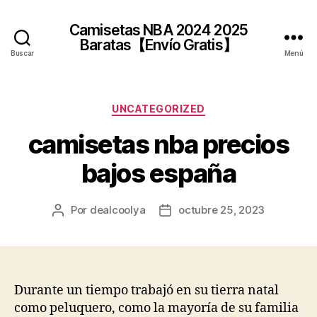
Camisetas NBA 2024 2025
Baratas【Envío Gratis】
Buscar
Menú
Categorías
UNCATEGORIZED
camisetas nba precios
bajos españa
Por
dealcoolya
octubre 25, 2023
Autor
Fecha
de
de
la
la
entrada
entrada
Durante un tiempo trabajó en su tierra natal
como peluquero, como la mayoría de su familia