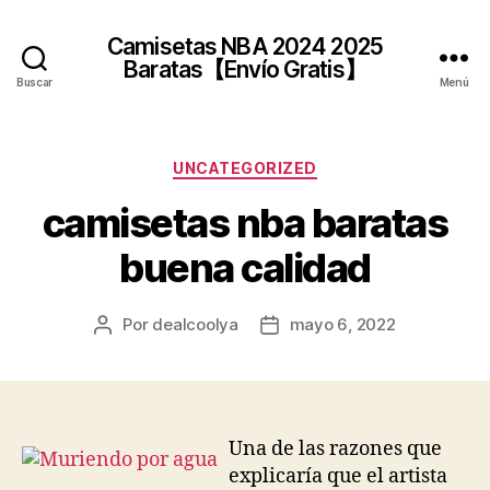
Camisetas NBA 2024 2025
Baratas【Envío Gratis】
Buscar
Menú
Categorías
UNCATEGORIZED
camisetas nba baratas
buena calidad
Por
dealcoolya
mayo 6, 2022
Autor
Fecha
de
de
la
la
entrada
entrada
Una de las razones que
explicaría que el artista