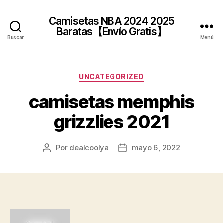
Camisetas NBA 2024 2025
Baratas【Envío Gratis】
Buscar
Menú
Categorías
UNCATEGORIZED
camisetas memphis
grizzlies 2021
Por
dealcoolya
mayo 6, 2022
Autor
Fecha
de
de
la
la
entrada
entrada