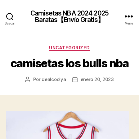
Camisetas NBA 2024 2025
Baratas【Envío Gratis】
Buscar
Menú
Categorías
UNCATEGORIZED
camisetas los bulls nba
Por
dealcoolya
enero 20, 2023
Autor
Fecha
de
de
la
la
entrada
entrada