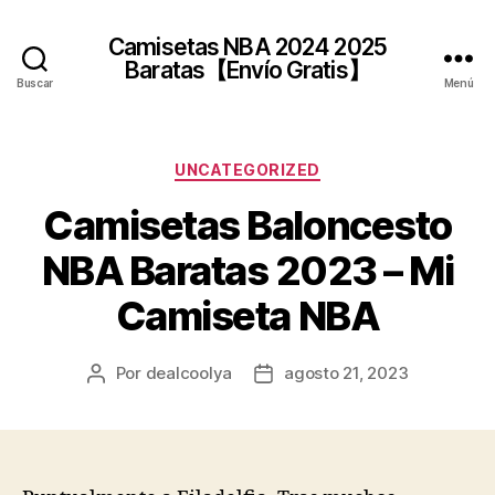
Camisetas NBA 2024 2025
Baratas【Envío Gratis】
Buscar
Menú
Categorías
UNCATEGORIZED
Camisetas Baloncesto
NBA Baratas 2023 – Mi
Camiseta NBA
Por
dealcoolya
agosto 21, 2023
Autor
Fecha
de
de
la
la
entrada
entrada