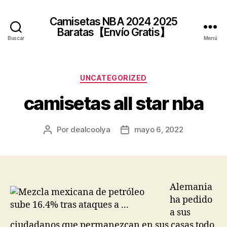
Camisetas NBA 2024 2025
Baratas【Envío Gratis】
Buscar
Menú
Categorías
UNCATEGORIZED
camisetas all star nba
Por
dealcoolya
mayo 6, 2022
Autor
Fecha
de
de
la
la
entrada
entrada
Alemania
ha pedido
a sus
ciudadanos que permanezcan en sus casas todo