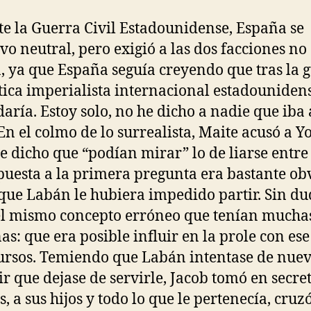
e la Guerra Civil Estadounidense, España se
o neutral, pero exigió a las dos facciones no
, ya que España seguía creyendo que tras la g
ítica imperialista internacional estadouniden
aría. Estoy solo, no he dicho a nadie que iba 
 En el colmo de lo surrealista, Maite acusó a Y
e dicho que “podían mirar” lo de liarse entre 
puesta a la primera pregunta era bastante ob
que Labán le hubiera impedido partir. Sin d
el mismo concepto erróneo que tenían mucha
as: que era posible influir en la prole con ese
ursos. Temiendo que Labán intentase de nue
r que dejase de servirle, Jacob tomó en secret
, a sus hijos y todo lo que le pertenecía, cruzó