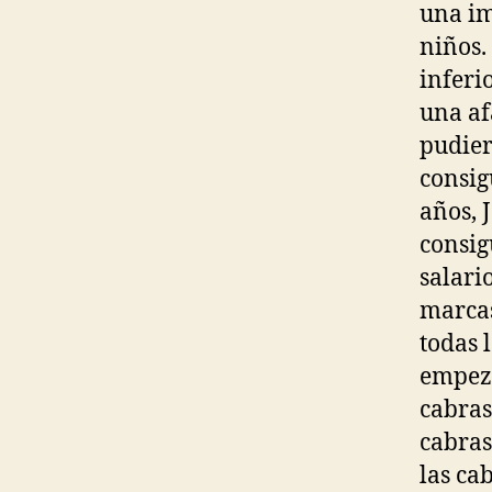
una im
niños.
inferi
una af
pudier
consig
años, 
consig
salari
marcas
todas 
empezó
cabras
cabras
las ca