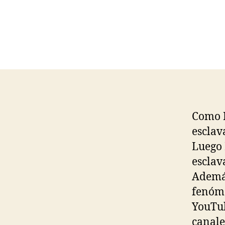
Como R
esclav
Luego 
esclava
Además
fenóme
YouTub
canale