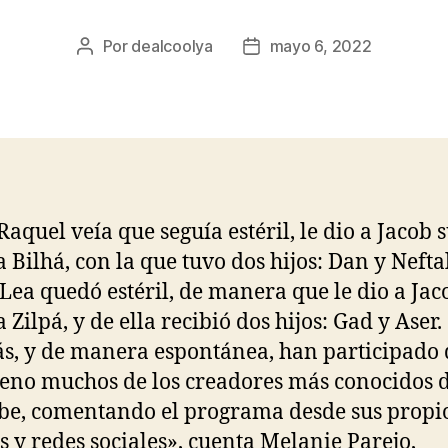
Por
dealcoolya
mayo 6, 2022
Autor
Fecha
de
de
la
la
entrada
entrada
aquel veía que seguía estéril, le dio a Jacob 
a Bilhá, con la que tuvo dos hijos: Dan y Neftal
Lea quedó estéril, de manera que le dio a Jac
 Zilpá, y de ella recibió dos hijos: Gad y Aser.
, y de manera espontánea, han participado 
no muchos de los creadores más conocidos 
e, comentando el programa desde sus propi
s y redes sociales», cuenta Melanie Parejo,