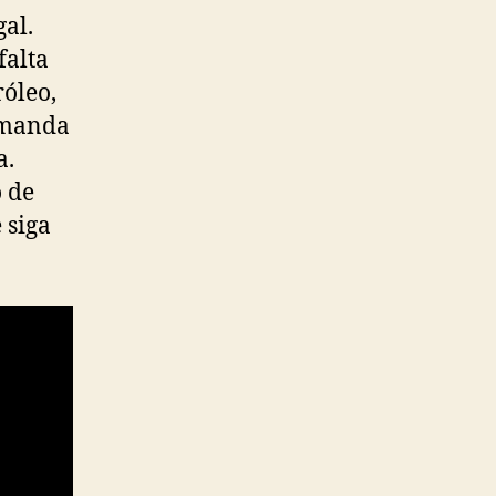
al.
falta
róleo,
demanda
a.
o de
 siga