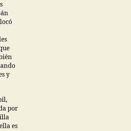
s
bán
olocó
les
 que
bién
cuando
es y
il,
da por
illa
ella es