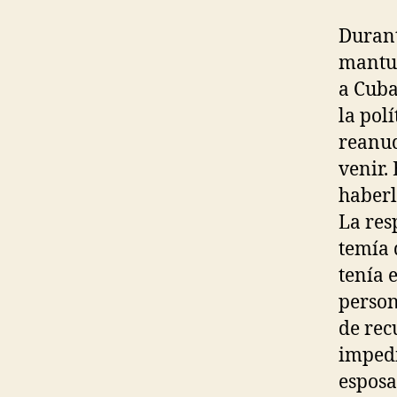
Durant
mantuv
a Cuba
la pol
reanud
venir.
haberl
La res
temía 
tenía 
person
de rec
impedi
esposas