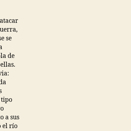
 atacar
uerra,
se se
a
ola de
ellas.
via:
uda
s
 tipo
vo
o a sus
 el río