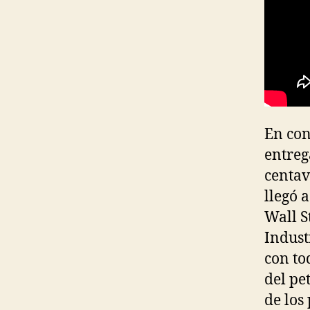
En con
entreg
centav
llegó 
Wall S
Indust
con to
del pe
de los