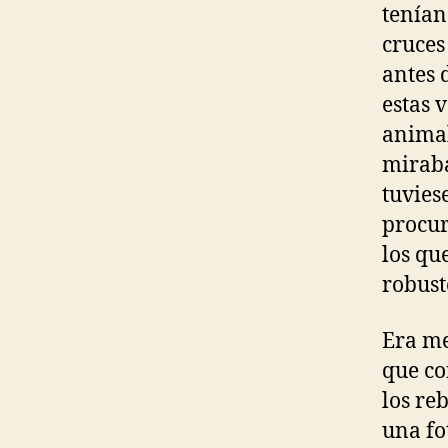
tenían
cruces
antes 
estas 
animal
miraba
tuvies
procur
los qu
robust
Era me
que co
los re
una fo