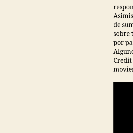
respon
Asimis
de sum
sobre 
por pa
Alguno
Credit
movien