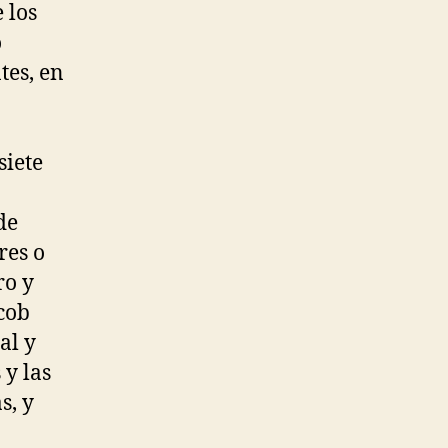
 los
o
tes, en
siete
de
res o
ro y
cob
al y
 y las
s, y