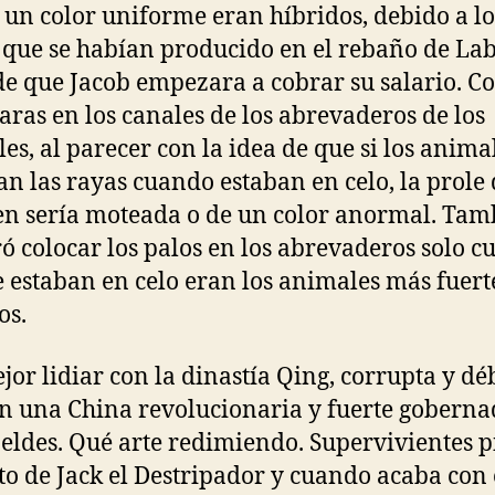
 un color uniforme eran híbridos, debido a lo
 que se habían producido en el rebaño de La
de que Jacob empezara a cobrar su salario. C
varas en los canales de los abrevaderos de los
es, al parecer con la idea de que si los anima
n las rayas cuando estaban en celo, la prole
en sería moteada o de un color anormal. Tam
ó colocar los palos en los abrevaderos solo 
e estaban en celo eran los animales más fuert
os.
jor lidiar con la dinastía Qing, corrupta y déb
n una China revolucionaria y fuerte goberna
beldes. Qué arte redimiendo. Supervivientes p
to de Jack el Destripador y cuando acaba con 