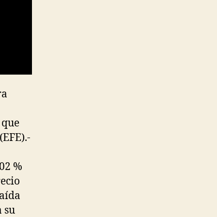
ra
s que
(EFE).-
,02 %
recio
caída
a su