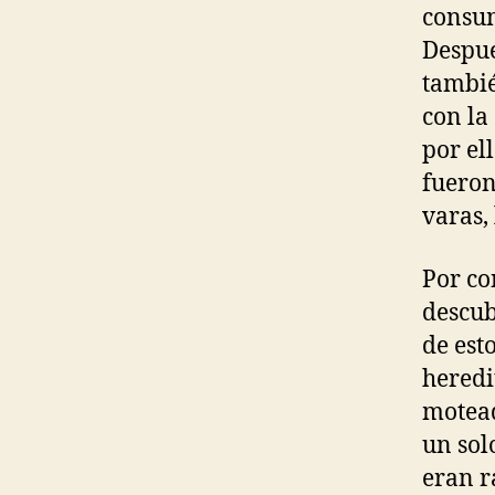
consum
Despué
tambié
con la
por el
fueron 
varas, 
Por co
descub
de est
heredi
motead
un sol
eran r