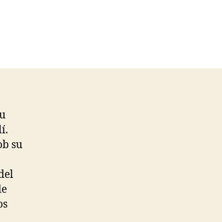
su
í.
ob su
del
de
os