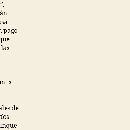
”.
bán
osa
en pago
 que
 las
unos
ales de
ríos
aunque