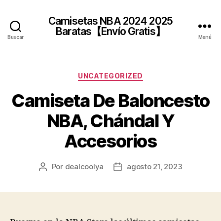
Camisetas NBA 2024 2025
Baratas【Envío Gratis】
Buscar
Menú
Categorías
UNCATEGORIZED
Camiseta De Baloncesto
NBA, Chándal Y
Accesorios
Por
dealcoolya
agosto 21, 2023
Autor
Fecha
de
de
la
la
entrada
entrada