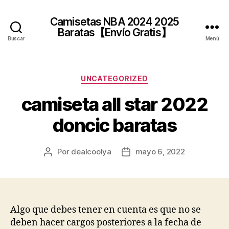
Camisetas NBA 2024 2025
Baratas【Envío Gratis】
Buscar
Menú
Categorías
UNCATEGORIZED
camiseta all star 2022
doncic baratas
Por
dealcoolya
mayo 6, 2022
Autor
Fecha
de
de
la
la
entrada
entrada
Algo que debes tener en cuenta es que no se
deben hacer cargos posteriores a la fecha de