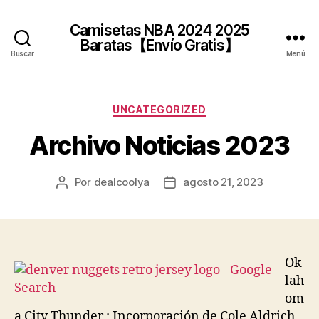
Camisetas NBA 2024 2025
Baratas【Envío Gratis】
Buscar
Menú
Categorías
UNCATEGORIZED
Archivo Noticias 2023
Por
dealcoolya
agosto 21, 2023
Autor
Fecha
de
de
la
la
entrada
entrada
Ok
lah
om
a City Thunder : Incorporación de Cole Aldrich