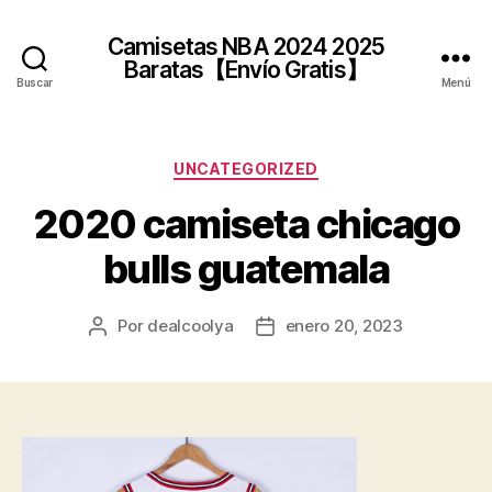
Camisetas NBA 2024 2025
Baratas【Envío Gratis】
Buscar
Menú
Categorías
UNCATEGORIZED
2020 camiseta chicago
bulls guatemala
Por
dealcoolya
enero 20, 2023
Autor
Fecha
de
de
la
la
entrada
entrada